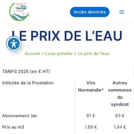
Aller
au
Accès abonnés
Main
contenu
Men
LE PRIX DE L’EAU
Accueil
L’eau potable
Le prix de l’eau
TARIFS 2026 (en € HT)
Intitulée de la Prestation
Vire
Autres
Normandie*
communes
du
syndicat
Abonnement /an
81 €
83 €
Prix au m3
1.89 €
1.94 €