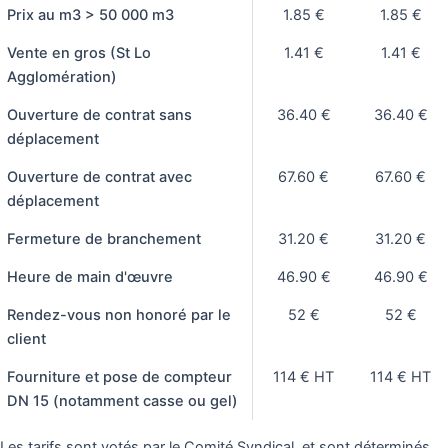
Prix au m3 > 50 000 m3
1.85 €
1.85 €
Vente en gros (St Lo
1.41 €
1.41 €
Agglomération)
Ouverture de contrat sans
36.40 €
36.40 €
déplacement
Ouverture de contrat avec
67.60 €
67.60 €
déplacement
Fermeture de branchement
31.20 €
31.20 €
Heure de main d'œuvre
46.90 €
46.90 €
Rendez-vous non honoré par le
52 €
52 €
client
Fourniture et pose de compteur
114 € HT
114 € HT
DN 15 (notamment casse ou gel)
Les tarifs sont votés par le Comité Syndical, et sont déterminés