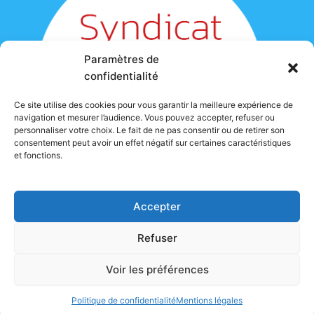
Paramètres de
confidentialité
Ce site utilise des cookies pour vous garantir la meilleure expérience de
navigation et mesurer l’audience. Vous pouvez accepter, refuser ou
personnaliser votre choix. Le fait de ne pas consentir ou de retirer son
consentement peut avoir un effet négatif sur certaines caractéristiques
et fonctions.
Accessibilité : partiellement conforme
Accepter
Mentions légales
Actualités
Plan du site
Refuser
Contact
Réalisé par AIDEC Informatique
Voir les préférences
Politique de confidentialité
Mentions légales